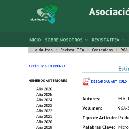
INICIO
SOBRE NOSOTROS
REVISTA ITEA
aida-itea
Revista ITEA
Contenidos
96A-
ARTÍCULOS EN PRENSA
Esti
NÚMEROS ANTERIORES
DESCARGAR ARTÍCULO
Año 2026
Año 2025
Autores:
M.A. T
Año 2024
Año 2023
Volumen:
96A-3
Año 2022
Año 2021
Tipo de Artículo:
Produ
Año 2020
Palabras Clave:
Micro
Año 2019