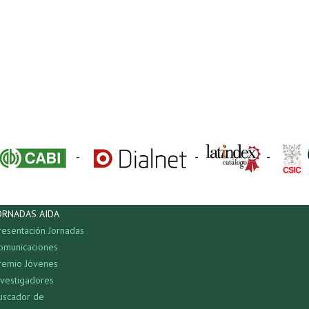
-
-
-
ORNADAS AIDA
resentación Jornadas
omunicaciones
remio Jóvenes
nvestigadores
uscador de