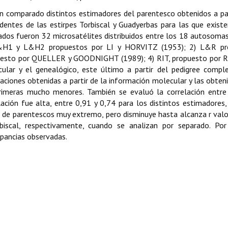
n comparado distintos estimadores del parentesco obtenidos a par
dentes de las estirpes Torbiscal y Guadyerbas para las que exis
zados fueron 32 microsatélites distribuidos entre los 18 autosomas
&H1 y L&H2 propuestos por LI y HORVITZ (1953); 2) L&R p
esto por QUELLER y GOODNIGHT (1989); 4) RIT, propuesto por RI
ular y el genealógico, este último a partir del pedigree comple
aciones obtenidas a partir de la información molecular y las obteni
rimeras mucho menores. También se evaluó la correlación entre 
lación fue alta, entre 0,91 y 0,74 para los distintos estimadores
 de parentescos muy extremo, pero disminuye hasta alcanza r valo
biscal, respectivamente, cuando se analizan por separado. Por
epancias observadas.