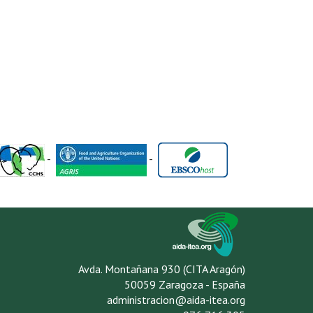
-
-
Avda. Montañana 930 (CITA Aragón)
50059 Zaragoza - España
administracion@aida-itea.org