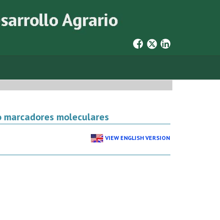
do marcadores moleculares
VIEW ENGLISH VERSION