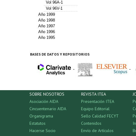
Vol 96A-1
Vol 96V-1
Año 1999
Año 1998
Año 1997
Año 1996
Año 1995
BASES DE DATOS Y REPOSITORIOS
-
-
SOBRE NOSOTROS
REVISTA ITEA
J
Asociación AIDA
Presentación ITEA
P
Cincuentenario AIDA
Equipo Editorial
C
Organigrama
Sello Calidad FECYT
P
Estatutos
Contenidos
I
Hacerse Socio
Envío de Artículos
B