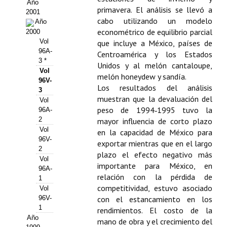
Buscador de Comunicaciones
Año
primavera. El análisis se llevó a
2001
cabo utilizando un modelo
CONTACTO
Año
econométrico de equilibrio parcial
2000
Vol
que incluye a México, países de
BUSCADOR
96A-
Centroamérica y los Estados
3 *
Unidos y al melón cantaloupe,
Vol
melón honeydew y sandía.
96V-
Los resultados del análisis
3
muestran que la devaluación del
Vol
peso de 1994‑1995 tuvo la
96A-
2
mayor influencia de corto plazo
Vol
en la capacidad de México para
96V-
exportar mientras que en el largo
2
plazo el efecto negativo más
Vol
importante para México, en
96A-
relación con la pérdida de
1
competitividad, estuvo asociado
Vol
96V-
con el estancamiento en los
1
rendimientos. El costo de la
Año
mano de obra y el crecimiento del