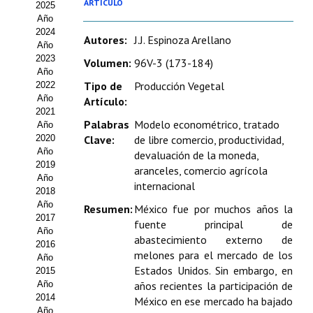
ARTÍCULO
2025
Estatutos
Año
2024
Hacerse socio
Autores:
J.J. Espinoza Arellano
Año
2023
Volumen:
96V-3 (173-184)
Noticias
Año
Tipo de
Producción Vegetal
2022
Galería de Fotos
Año
Artículo:
2021
Palabras
Modelo econométrico, tratado
Web AIDA 2.0
Año
2020
Clave:
de libre comercio, productividad,
Año
devaluación de la moneda,
REVISTA ITEA
2019
aranceles, comercio agrícola
Año
internacional
Presentación ITEA
2018
Año
Resumen:
México fue por muchos años la
Equipo Editorial
2017
fuente principal de
Año
abastecimiento externo de
2016
Leer revista ITEA
melones para el mercado de los
Año
Estados Unidos. Sin embargo, en
2015
Directrices para autores/as
Año
años recientes la participación de
2014
México en ese mercado ha bajado
Políticas Editoriales
Año