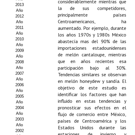
considerablemente mientras que
2013
la de sus competidores,
Propuesta Volumen Especial
Año
principalmente países
2012
Sello Calidad FECYT
Centroamericanos, ha
Año
aumentado. Por ejemplo, durante
2011
Premio Prensa Agraria
Año
los años 1970s y 1980s México
2010
abastecía mas del 90% de las
Año
Buscador de Artículos
importaciones estadounidenses
2009
de melón cantaloupe, mientras
Año
JORNADAS AIDA
que en años recientes esa
2008
participación bajo al 30%.
Año
Presentación Jornadas
2007
Tendencias similares se observan
Año
en melón honeydew y sandía. El
2006
Comunicaciones
objetivo de este estudio es
Año
identificar los factores que han
2005
Jornadas PAM 2026
influido en estas tendencias y
Año
pronosticar sus efectos en el
2004
Premio Jóvenes Investigadores
Año
flujo de comercio entre México,
2003
países de Centroamérica y los
Buscador de Comunicaciones
Año
Estados Unidos durante las
2002
estaciones de invierno y