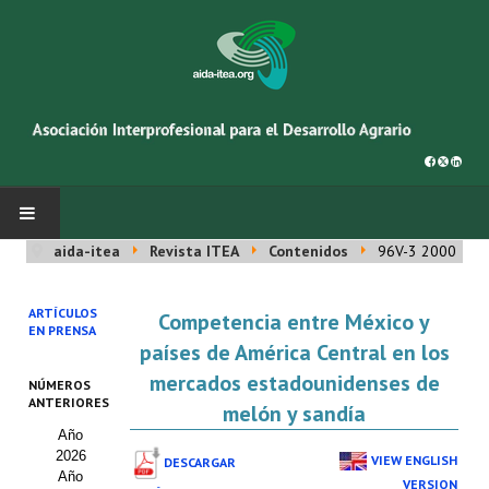
aida-itea
Revista ITEA
Contenidos
96V-3 2000
INICIO
ARTÍCULOS
Competencia entre México y
SOBRE NOSOTROS
EN PRENSA
países de América Central en los
Asociación AIDA
mercados estadounidenses de
NÚMEROS
ANTERIORES
melón y sandía
Cincuentenario AIDA
Año
2026
Organigrama
VIEW ENGLISH
DESCARGAR
Año
VERSION