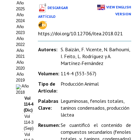
Año
Estatutos
VIEW ENGLISH
DESCARGAR
2025
VERSION
Año
ARTÍCULO
Hacerse socio
2024
Año
Noticias
2023
https://doi.org/10.12706/itea.2018.021
Año
Galería de Fotos
2022
Autores:
S. Baizán, F. Vicente, N. Barhoumi,
Año
Web AIDA 2.0
I. Feito, L. Rodríguez y A.
2021
Año
Martínez‑Fernández
2020
REVISTA ITEA
Volumen:
114-4 (353-367)
Año
2019
Tipo de
Producción Animal
Presentación ITEA
Año
Artículo:
2018
Equipo Editorial
Vol
Palabras
Leguminosas, fenoles totales,
114-4
Clave:
taninos condensados, producción
Leer revista ITEA
(Dic)
láctea
Vol
114-3
Directrices para autores/as
Resumen:
Se cuantificó el contenido de
(Sep)
compuestos secundarios (fenoles
Vol
Políticas Editoriales
totales y taninos condensados)