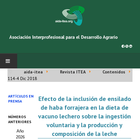
aida-itea
Revista ITEA
Contenidos
INICIO
114-4 Dic 2018
SOBRE NOSOTROS
ARTÍCULOS EN
Efecto de la inclusión de ensilado
PRENSA
Asociación AIDA
de haba forrajera en la dieta de
vacuno lechero sobre la ingestión
NÚMEROS
Cincuentenario AIDA
ANTERIORES
voluntaria y la producción y
Año
Organigrama
composición de la leche
2026