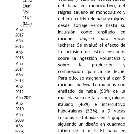
114-2
del haba en monocultivo, del
(Jun)
Propuesta Volumen Especial
raigrás italiano en monocultivo y
Vol
114-1
del intercultivo de haba y raigrás,
Sello Calidad FECYT
(Mar)
desde forraje verde hasta su
Año
inclusión como ensilado en
Premio Prensa Agraria
2017
raciones
unifeed
para vacas
Año
lecheras. Se evaluó el efecto de
Buscador de Artículos
2016
la inclusión de estos ensilados
Año
sobre la ingestión voluntaria y
2015
JORNADAS AIDA
Año
sobre la producción y
2014
composición química de leche.
Presentación Jornadas
Año
Para ello, se asignaron al azar 3
2013
raciones
unifeed
formuladas con
Comunicaciones
Año
ensilado de haba (60% de la
2012
Jornadas PAM 2026
materia seca de la ración), raigrás
Año 2011
Año
italiano (46%) e intercultivo
2010
Premio Jóvenes Investigadores
haba‑raigrás (52%), a 9 vacas
Año
frisonas distribuidas en 3 grupos
2009
Buscador de Comunicaciones
siguiendo un diseño en cuadrado
Año
latino de 3 x 3. El haba en
2008