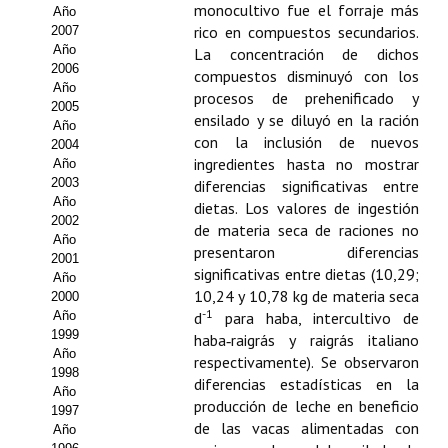
Buscador de Comunicaciones
monocultivo fue el forraje más
Año
rico en compuestos secundarios.
2007
CONTACTO
Año
La concentración de dichos
2006
compuestos disminuyó con los
Año
BUSCADOR
procesos de prehenificado y
2005
ensilado y se diluyó en la ración
Año
con la inclusión de nuevos
2004
ingredientes hasta no mostrar
Año
2003
diferencias significativas entre
Año
dietas. Los valores de ingestión
2002
de materia seca de raciones no
Año
presentaron diferencias
2001
significativas entre dietas (10,29;
Año
10,24 y 10,78 kg de materia seca
2000
-1
Año
d
para haba, intercultivo de
1999
haba‑raigrás y raigrás italiano
Año
respectivamente). Se observaron
1998
diferencias estadísticas en la
Año
producción de leche en beneficio
1997
de las vacas alimentadas con
Año