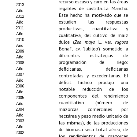
recurso escaso y caro en las áreas
2013
regables de castilla‑La Mancha.
Propuesta Volumen Especial
Año
Este hecho ha motivado que se
2012
Sello Calidad FECYT
estudien las respuestas
Año
productivas, cuantitativa y
2011
Premio Prensa Agraria
Año
cualitativa, del cultivo de maíz
2010
dulce (
Zea mays
L. var.
rugosa
Año
Buscador de Artículos
Bonaf, cv. 'Jubileo') sometido a
2009
diferentes estrategias de
Año
JORNADAS AIDA
programación de riego:
2008
deficitarias, deficitarias
Año
Presentación Jornadas
2007
controladas y excedentarias. El
Año
déficit hídrico produjo una
2006
Comunicaciones
notable reducción de los
Año
componentes del rendimiento
2005
Jornadas PAM 2026
cuantitativo (número de
Año
mazorcas comerciales por
2004
Premio Jóvenes Investigadores
Año
hectárea y peso medio unitario de
2003
las mismas), de las producciones
Buscador de Comunicaciones
Año
de biomasa seca total aérea, de
2002
los rendimientos de mazorcas