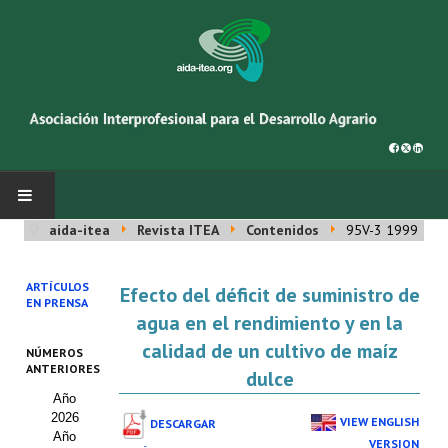
aida-itea
Revista ITEA
Contenidos
95V-3 1999
INICIO
ARTÍCULOS
Efecto del déficit de suministro de
SOBRE NOSOTROS
EN PRENSA
agua en el rendimiento y en la
Asociación AIDA
calidad de un cultivo de maíz
NÚMEROS
ANTERIORES
dulce
Cincuentenario AIDA
Año
2026
Organigrama
VIEW ENGLISH
DESCARGAR
Año
VERSION