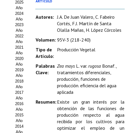
ARTÍCULO
2025
Estatutos
Año
2024
Hacerse socio
Autores:
J.A. De Juan Valero, C. Fabeiro
Año
Cortés, F.J. Martín de Santa
2023
Noticias
Olalla Mañas, H. López Córcoles
Año
2022
Volumen:
95V-3 (218-240)
Galería de Fotos
Año
2021
Tipo de
Producción Vegetal
Web AIDA 2.0
Año
Artículo:
2020
Año
Palabras
Zea mays
L. var.
rugosa
Bonaf.,
REVISTA ITEA
2019
Clave:
tratamientos diferenciales,
Año
producción, funciones de
Presentación ITEA
2018
producción. eficiencia del agua
Año
aplicada
Equipo Editorial
2017
Año
Resumen:
Existe un gran interés por la
2016
Leer revista ITEA
obtención de las funciones de
Año
producción respecto al agua
2015
Directrices para autores/as
Año
recibida por los cultivos para
2014
optimizar el empleo de un
Políticas Editoriales
Año