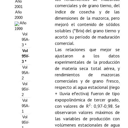
Buscador de Comunicaciones
Año
comerciales y de grano tierno, del
2001
índice de cosecha y de las
CONTACTO
Año
dimensiones de la mazorca, pero
2000
Año
mejoró el contenido de sólidos
BUSCADOR
1999
solubles (°Brix) del grano tierno y
Vol
acortó su período de maduración
95A-
comercial.
3 *
Las relaciones que mejor se
Vol
ajustaron a los datos
95V-
experimentales de la producción
3 *
Vol
de materia seca total aérea, y
95A-
rendimientos de mazorcas
2
comerciales y de grano fresco,
Vol
respecto al agua estacional (riego
95V-
+ lluvia efectiva) fueron de tipo
2
expopolinómica de tercer grado,
Vol
2
con valores de R
: 0,97‑0,98. Se
95A-
1
observaron valores máximos de
Vol
las variables de producción con
95V-
volúmenes estacionales de agua
1