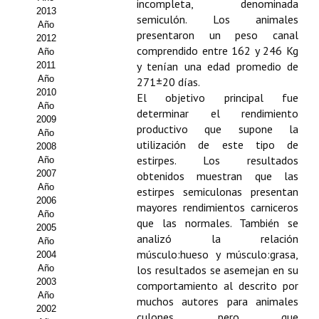
incompleta, denominada
2013
semiculón. Los animales
Propuesta Volumen Especial
Año
presentaron un peso canal
2012
Sello Calidad FECYT
comprendido entre 162 y 246 Kg
Año
y tenían una edad promedio de
2011
Premio Prensa Agraria
Año
271±20 días.
2010
El objetivo principal fue
Año
Buscador de Artículos
determinar el rendimiento
2009
productivo que supone la
Año
JORNADAS AIDA
utilización de este tipo de
2008
estirpes. Los resultados
Año
Presentación Jornadas
2007
obtenidos muestran que las
Año
estirpes semiculonas presentan
2006
Comunicaciones
mayores rendimientos carniceros
Año
que las normales. También se
2005
Jornadas PAM 2026
analizó la relación
Año
músculo:hueso y músculo:grasa,
2004
Premio Jóvenes Investigadores
Año
los resultados se asemejan en su
2003
comportamiento al descrito por
Buscador de Comunicaciones
Año
muchos autores para animales
2002
culones, pero que