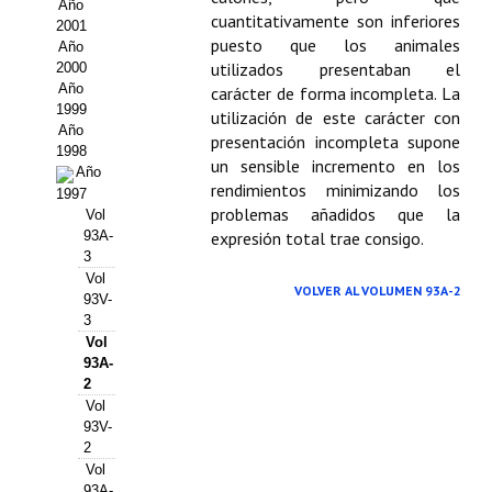
Buscador de Comunicaciones
Año
cuantitativamente son inferiores
2001
puesto que los animales
CONTACTO
Año
utilizados presentaban el
2000
Año
carácter de forma incompleta. La
BUSCADOR
1999
utilización de este carácter con
Año
presentación incompleta supone
1998
un sensible incremento en los
Año
rendimientos minimizando los
1997
problemas añadidos que la
Vol
93A-
expresión total trae consigo.
3
Vol
VOLVER AL VOLUMEN 93A-2
93V-
3
Vol
93A-
2
Vol
93V-
2
Vol
93A-