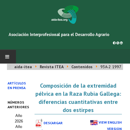
aida-itea
Revista ITEA
Contenidos
93A-2 1997
INICIO
ARTÍCULOS
Composición de la extremidad
SOBRE NOSOTROS
EN PRENSA
pélvica en la Raza Rubia Gallega:
Asociación AIDA
diferencias cuantitativas entre
NÚMEROS
ANTERIORES
dos estirpes
Cincuentenario AIDA
Año
2026
Organigrama
VIEW ENGLISH
DESCARGAR
Año
VERSION