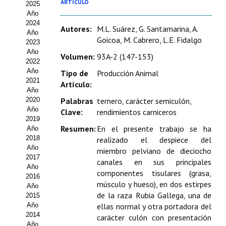
ARTÍCULO
2025
Estatutos
Año
2024
Hacerse socio
Autores:
M.L. Suárez, G. Santamarina, A.
Año
Goicoa, M. Cabrero, L.E. Fidalgo
2023
Noticias
Año
Volumen:
93A-2 (147-153)
2022
Galería de Fotos
Año
Tipo de
Producción Animal
2021
Artículo:
Web AIDA 2.0
Año
2020
Palabras
ternero, carácter semiculón,
Año
Clave:
rendimientos carniceros
REVISTA ITEA
2019
Resumen:
En el presente trabajo se ha
Año
Presentación ITEA
2018
realizado el despiece del
Año
miembro pelviano de dieciocho
Equipo Editorial
2017
canales en sus principales
Año
componentes tisulares (grasa,
2016
Leer revista ITEA
músculo y hueso), en dos estirpes
Año
de la raza Rubia Gallega, una de
2015
Directrices para autores/as
Año
ellas normal y otra portadora del
2014
carácter culón con presentación
Políticas Editoriales
Año