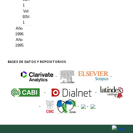
1
Vol
93V-
1
Año
1996
Año
1995
BASES DE DATOS Y REPOSITORIOS
-
-
-
-
-
-
-