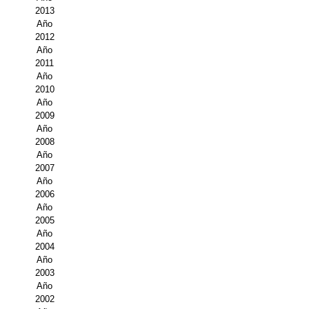
2013
Propuesta Volumen Especial
Año
2012
Sello Calidad FECYT
Año
2011
Premio Prensa Agraria
Año
2010
Año
Buscador de Artículos
2009
Año
JORNADAS AIDA
2008
Año
Presentación Jornadas
2007
Año
2006
Comunicaciones
Año
2005
Jornadas PAM 2026
Año
2004
Premio Jóvenes Investigadores
Año
2003
Buscador de Comunicaciones
Año
2002