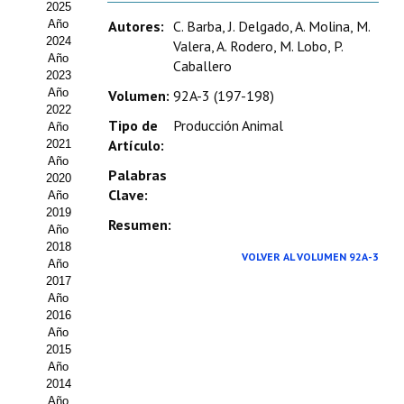
2025
Estatutos
Año
Autores:
C. Barba, J. Delgado, A. Molina, M.
2024
Valera, A. Rodero, M. Lobo, P.
Hacerse socio
Año
Caballero
2023
Noticias
Año
Volumen:
92A-3 (197-198)
2022
Galería de Fotos
Tipo de
Producción Animal
Año
Artículo:
2021
Web AIDA 2.0
Año
Palabras
2020
Clave:
Año
REVISTA ITEA
2019
Resumen:
Año
Presentación ITEA
2018
VOLVER AL VOLUMEN 92A-3
Año
Equipo Editorial
2017
Año
2016
Leer revista ITEA
Año
2015
Directrices para autores/as
Año
2014
Políticas Editoriales
Año