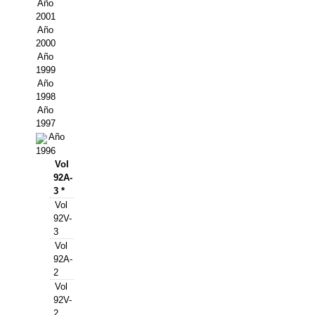
Buscador de Comunicaciones
Año
2001
CONTACTO
Año
2000
Año
BUSCADOR
1999
Año
1998
Año
1997
Año
1996
Vol
92A-
3 *
Vol
92V-
3
Vol
92A-
2
Vol
92V-
2