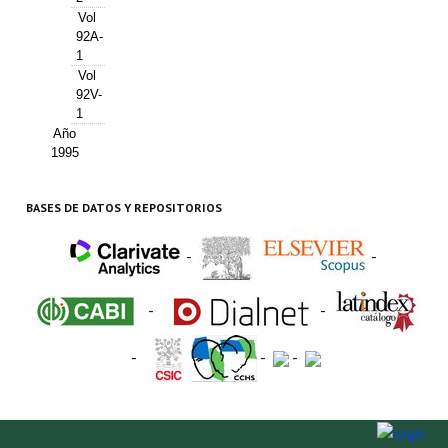
Vol
92A-
1
Vol
92V-
1
Año
1995
BASES DE DATOS Y REPOSITORIOS
-
-
-
-
-
-
-