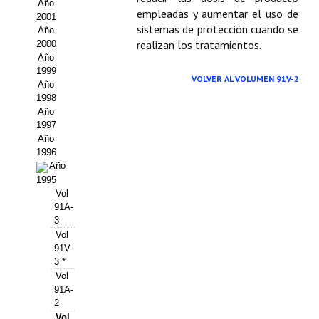
Buscador de Comunicaciones
Año
empleadas y aumentar el uso de
2001
sistemas de protección cuando se
CONTACTO
Año
realizan los tratamientos.
2000
Año
BUSCADOR
1999
VOLVER AL VOLUMEN 91V-2
Año
1998
Año
1997
Año
1996
Año
1995
Vol
91A-
3
Vol
91V-
3 *
Vol
91A-
2
Vol