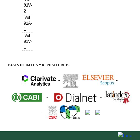
91V-
2
Vol
91A-
1
Vol
91V-
1
BASES DE DATOS Y REPOSITORIOS
-
-
-
-
-
-
-