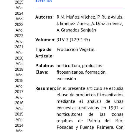
ARTÍCULO
2025
Estatutos
Año
2024
Hacerse socio
Autores:
R.M. Muñoz Vílchez, P. Ruiz Avilés,
Año
J. Jiménez Zurera, A. Díaz Jiménez,
2023
Noticias
A. Granados Sanjuán
Año
2022
Volumen:
91V-2 (129-145)
Galería de Fotos
Año
2021
Tipo de
Producción Vegetal
Web AIDA 2.0
Año
Artículo:
2020
Año
Palabras
horticultura, productos
REVISTA ITEA
2019
Clave:
fitosanitarios, formación,
Año
extensión
Presentación ITEA
2018
Año
Resumen:
En el presente artículo se estudia
Equipo Editorial
2017
el uso de productos fitosanitarios
Año
mediante el análisis de unas
2016
Leer revista ITEA
encuestas realizadas en 1992 a
Año
horticultores de las zonas
2015
Directrices para autores/as
Año
regables de Palma del Río,
2014
Posadas y Fuente Palmera. Con
Políticas Editoriales
Año