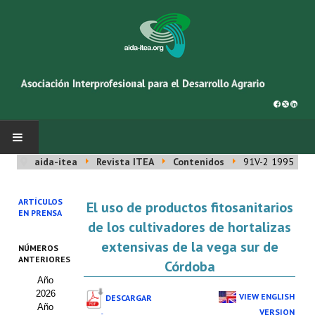
aida-itea
Revista ITEA
Contenidos
91V-2 1995
INICIO
ARTÍCULOS
El uso de productos fitosanitarios
SOBRE NOSOTROS
EN PRENSA
de los cultivadores de hortalizas
Asociación AIDA
extensivas de la vega sur de
NÚMEROS
ANTERIORES
Córdoba
Cincuentenario AIDA
Año
2026
Organigrama
VIEW ENGLISH
DESCARGAR
Año
VERSION