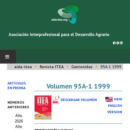
aida-itea
Revista ITEA
Contenidos
95A-1 1999
INICIO
ARTÍCULOS
Volumen 95A-1 1999
SOBRE NOSOTROS
EN PRENSA
Asociación AIDA
VIEW
DESCARGAR VOLUMEN
NÚMEROS
ENGLISH
ANTERIORES
Cincuentenario AIDA
VERSION
Año
2026
Organigrama
Año