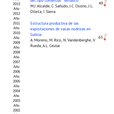
del tipo comercial "Ternasco"
49
2013
M.J. Alcalde, C. Sañudo, J.C. Osorio, J.L.
Propuesta Volumen Especial
Año
Olleta, I. Sierra
2012
Sello Calidad FECYT
Año
Estructura productiva de las
2011
Premio Prensa Agraria
Año
explotaciones de vacas nodrizas en
2010
Galicia
65
Año
Buscador de Artículos
A. Moreno, M. Rico, N. Vandenberghe, V.
2009
Rueda, A.L. Ceular
Año
JORNADAS AIDA
2008
Año
Presentación Jornadas
2007
Año
2006
Comunicaciones
Año
2005
Jornadas PAM 2026
Año
2004
Premio Jóvenes Investigadores
Año
2003
Buscador de Comunicaciones
Año
2002