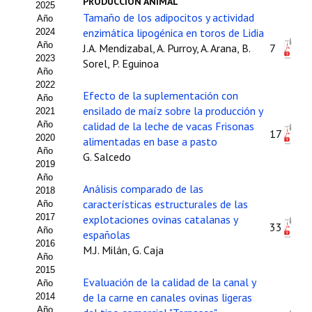
PRODUCCIÓN ANIMAL
2025
Estatutos
Tamaño de los adipocitos y actividad
Año
enzimática lipogénica en toros de Lidia
2024
Hacerse socio
Año
J.A. Mendizabal, A. Purroy, A. Arana, B.
7
2023
Sorel, P. Eguinoa
Noticias
Año
2022
Efecto de la suplementación con
Galería de Fotos
Año
ensilado de maíz sobre la producción y
2021
Web AIDA 2.0
Año
calidad de la leche de vacas Frisonas
17
2020
alimentadas en base a pasto
Año
REVISTA ITEA
G. Salcedo
2019
Año
Análisis comparado de las
Presentación ITEA
2018
características estructurales de las
Año
Equipo Editorial
2017
explotaciones ovinas catalanas y
33
Año
españolas
2016
Leer revista ITEA
M.J. Milán, G. Caja
Año
2015
Directrices para autores/as
Evaluación de la calidad de la canal y
Año
de la carne en canales ovinas ligeras
2014
Políticas Editoriales
Año