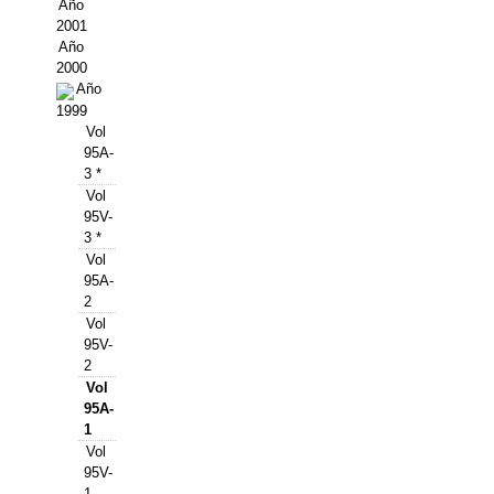
Buscador de Comunicaciones
Año
2001
CONTACTO
Año
2000
Año
BUSCADOR
1999
Vol
95A-
3 *
Vol
95V-
3 *
Vol
95A-
2
Vol
95V-
2
Vol
95A-
1
Vol
95V-
1