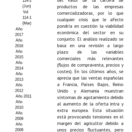
del valor de la cartera de
114-2
productos de las empresas
(Jun)
Propuesta Volumen Especial
Vol
comercializadoras, por lo que
114-1
cualquier crisis que le afecte
Sello Calidad FECYT
(Mar)
pondría en cuestión la viabilidad
Año
económica del sector en su
Premio Prensa Agraria
2017
conjunto. El análisis realizado se
Año
Buscador de Artículos
basa en una revisión a largo
2016
plazo de las variables
Año
2015
JORNADAS AIDA
comerciales más relevantes
Año
(flujos de compraventa, precios y
2014
costes). En los últimos años, se
Presentación Jornadas
Año
aprecia que las ventas españolas
2013
Comunicaciones
a Francia, Países Bajos, Reino
Año
Unido y Alemania muestran
2012
Jornadas PAM 2026
Año 2011
síntomas de agotamiento debido
Año
al aumento de la oferta intra y
2010
Premio Jóvenes Investigadores
extra europea. Esta situación
Año
está provocando tensiones en el
2009
Buscador de Comunicaciones
margen del agricultor debido a
Año
unos precios fluctuantes, pero
2008