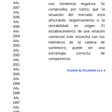
Buscador de Comunicaciones
Año
con tendencia negativa. Se
2007
comprueba, por tanto, que la
CONTACTO
Año
situación del mercado está
2006
afectando negativamente a la
Año
BUSCADOR
rentabilidad en origen. El
2005
establecimiento de una relación
Año
comercial más estrecha con los
2004
Año
miembros de la cadena de
2003
suministro, puede ser una
Año
estrategia correcta de
2002
competencia.
Año
2001
Año
VOLVER AL VOLUMEN 114-4
2000
Año
1999
Año
1998
Año
1997
Año