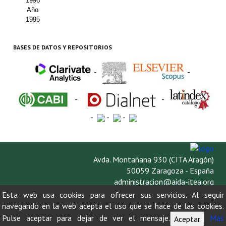
1996
Año
1995
BASES DE DATOS Y REPOSITORIOS
-
-
-
-
-
-
-
Avda. Montañana 930 (CITA Aragón)
50059 Zaragoza - España
administracion@aida-itea.org
976 716 305
Esta web usa cookies para ofrecer sus servicios. Al seguir
navegando en la web acepta el uso que se hace de las cookies.
Pulse aceptar para dejar de ver el mensaje.
Más
Aceptar