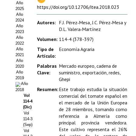
Año
Estatutos
https://doi.org/10.12706/itea.2018.023
2025
Año
Hacerse socio
2024
Autores:
F.J. Pérez‑Mesa, J.C. Pérez‑Mesa y
Año
D.L. Valera‑Martínez
Noticias
2023
Año
Volumen:
114-4 (378-397)
Galería de Fotos
2022
Tipo de
Economía Agraria
Año
Web AIDA 2.0
2021
Artículo:
Año
Palabras
Mercado europeo, cadena de
2020
REVISTA ITEA
Clave:
suministro, exportación, redes,
Año
2019
Ghepi
Presentación ITEA
Año
Resumen:
Este trabajo estudia la situación
2018
Equipo Editorial
comercial del tomate español en
Vol
114-4
el mercado de la Unión Europea
Leer revista ITEA
(Dic)
de 28 miembros, tomando como
Vol
referencia a Almería como
114-3
Directrices para autores/as
principal provincia vendedora.
(Sep)
Este cultivo representa el 26%
Vol
Políticas Editoriales