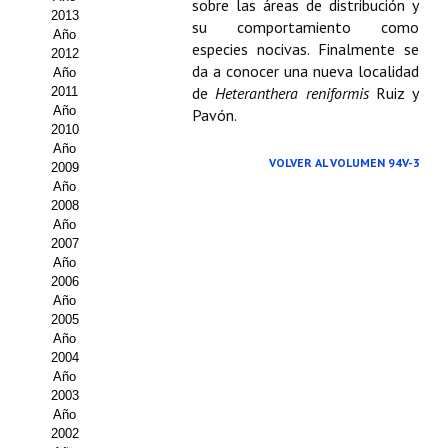
sobre las áreas de distribución y
2013
su comportamiento como
Propuesta Volumen Especial
Año
especies nocivas. Finalmente se
2012
Sello Calidad FECYT
da a conocer una nueva localidad
Año
de
Heteranthera reniformis
Ruiz y
2011
Premio Prensa Agraria
Año
Pavón.
2010
Año
Buscador de Artículos
VOLVER AL VOLUMEN 94V-3
2009
Año
JORNADAS AIDA
2008
Año
Presentación Jornadas
2007
Año
2006
Comunicaciones
Año
2005
Jornadas PAM 2026
Año
2004
Premio Jóvenes Investigadores
Año
2003
Buscador de Comunicaciones
Año
2002