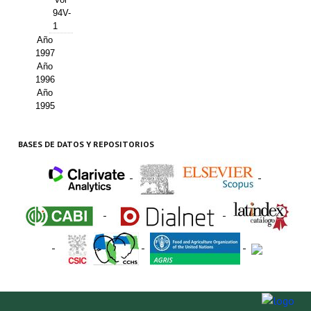
94V-
1
Año
1997
Año
1996
Año
1995
BASES DE DATOS Y REPOSITORIOS
-
-
-
-
-
-
-