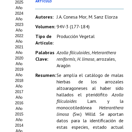
ARTÍCULO
2025
Estatutos
Año
2024
Hacerse socio
Autores:
J.A. Conesa Mor, M. Sanz Elorza
Año
2023
Volumen:
94V-3 (177-184)
Noticias
Año
Tipo de
Producción Vegetal
2022
Galería de Fotos
Año
Artículo:
2021
Palabras
Azolla filiculoides
,
Heteranthera
Web AIDA 2.0
Año
2020
Clave:
reniformis
,
H. limosa
, arrozales,
Año
Aragón
REVISTA ITEA
2019
Resumen:
Se amplía el catálogo de malas
Año
Presentación ITEA
2018
hierbas de los arrozales
Año
altoaragoneses al haber sido
Equipo Editorial
2017
hallados el pteridófito
Azolla
Año
filiculoides
Lam. y la
2016
Leer revista ITEA
monocotiledónea
Heteranthera
Año
limosa
(Sw.) Willd. Se aportan
2015
Directrices para autores/as
Año
datos para la identificación de
2014
estas especies, estado actual
Políticas Editoriales
Año