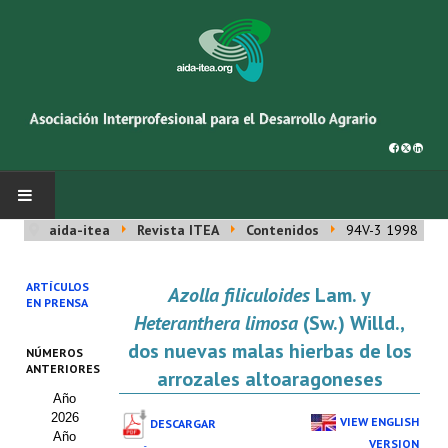
aida-itea
Revista ITEA
Contenidos
94V-3 1998
INICIO
ARTÍCULOS
Azolla filiculoides
Lam. y
SOBRE NOSOTROS
EN PRENSA
Heteranthera limosa
(Sw.) Willd.,
Asociación AIDA
dos nuevas malas hierbas de los
NÚMEROS
ANTERIORES
arrozales altoaragoneses
Cincuentenario AIDA
Año
2026
Organigrama
VIEW ENGLISH
DESCARGAR
Año
VERSION