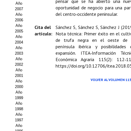
Buscador de Comunicaciones
pensar que se ha abierto una nue
Año
oportunidad de negocio para una par
2007
CONTACTO
del centro‑occidente peninsular.
Año
2006
Año
Cita del
Sánchez S, Sánchez S, Sánchez J (2019
BUSCADOR
2005
artículo:
Nota técnica: Primer éxito en el culti
Año
de trufa negra en el oeste de 
2004
península ibérica y posibilidades 
Año
expansión. ITEA‑Información Técni
2003
Económica Agraria 115(2): 112‑11
Año
2002
https://doi.org/10.12706/itea.2018.0
Año
2001
VOLVER AL VOLUMEN 11
Año
2000
Año
1999
Año
1998
Año
1997
Año