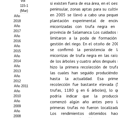
Vol
si existen fuera de esa área, en el oes
115-1
Propuesta Volumen Especial
peninsular, zonas aptas para su cultiv
(Mar)
en 2005 se llevó a cabo una peque
Año
Sello Calidad FECYT
plantación experimental de encin
2018
micorrizadas con trufa negra en 
Año
Premio Prensa Agraria
2017
provincia de Salamanca. Los cuidados 
Año
limitaron a la poda de formación
Buscador de Artículos
2016
gestión del riego. En el otoño de 20
Año
se confirmó la persistencia de l
2015
JORNADAS AIDA
micorrizas de trufa negra en las raíc
Año
de los árboles y cuatro años después 
2014
Presentación Jornadas
Año
hizo la primera recolección de trufa
2013
las cuales han seguido produciéndo
Comunicaciones
Año
hasta la actualidad. Esa prime
2012
recolección fue bastante elevada (
Jornadas PAM 2026
Año 2011
trufas, 1180 g en 6 árboles), lo q
Año
podría indicar que la producci
2010
Premio Jóvenes Investigadores
Año
comenzó algún año antes pero l
2009
Buscador de Comunicaciones
primeras trufas no fueron localizada
Año
Los rendimientos obtenidos hac
2008