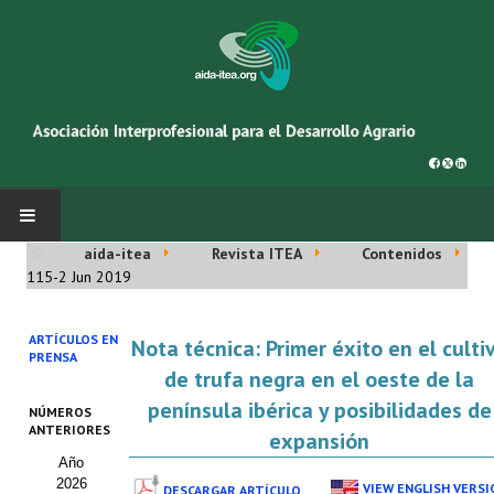
aida-itea
Revista ITEA
Contenidos
INICIO
115-2 Jun 2019
SOBRE NOSOTROS
ARTÍCULOS EN
Nota técnica: Primer éxito en el culti
PRENSA
Asociación AIDA
de trufa negra en el oeste de la
península ibérica y posibilidades de
NÚMEROS
Cincuentenario AIDA
ANTERIORES
expansión
Año
Organigrama
2026
VIEW ENGLISH VERSI
DESCARGAR ARTÍCULO