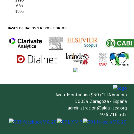
1996
Año
1995
BASES DE DATOS Y REPOSITORIOS
-
-
-
-
-
-
-
Avda. Montañana 930 (CITA Aragón)
50059 Zaragoza - España
administracion@aida-itea.org
976 716 305