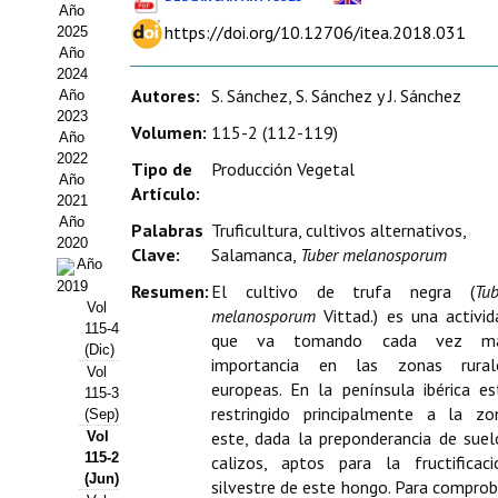
Año
Estatutos
https://doi.org/10.12706/itea.2018.031
2025
Año
Hacerse socio
2024
Autores:
S. Sánchez, S. Sánchez y J. Sánchez
Año
Noticias
2023
Volumen:
115-2 (112-119)
Año
Galería de Fotos
2022
Tipo de
Producción Vegetal
Año
Artículo:
Web AIDA 2.0
2021
Año
Palabras
Truficultura, cultivos alternativos,
2020
REVISTA ITEA
Clave:
Salamanca,
Tuber melanosporum
Año
2019
Resumen:
El cultivo de trufa negra (
Tub
Presentación ITEA
Vol
melanosporum
Vittad.) es una activid
115-4
que va tomando cada vez m
Equipo Editorial
(Dic)
importancia en las zonas rural
Vol
europeas. En la península ibérica es
Leer revista ITEA
115-3
restringido principalmente a la zo
(Sep)
este, dada la preponderancia de suel
Vol
Directrices para autores/as
115-2
calizos, aptos para la fructificaci
(Jun)
Políticas Editoriales
silvestre de este hongo. Para comprob