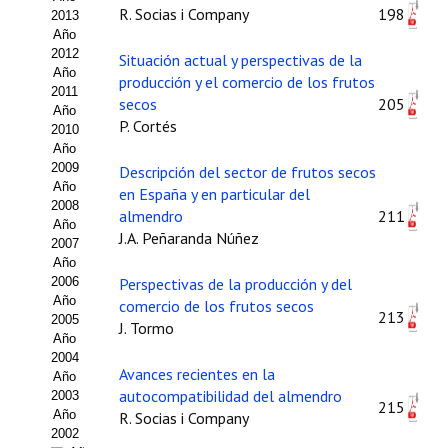
R. Socias i Company
198
2013
Propuesta Volumen Especial
Año
2012
Situación actual y perspectivas de la
Sello Calidad FECYT
Año
producción y el comercio de los frutos
2011
secos
205
Premio Prensa Agraria
Año
P. Cortés
2010
Año
Buscador de Artículos
2009
Descripción del sector de frutos secos
Año
en España y en particular del
JORNADAS AIDA
2008
almendro
211
Año
J.A. Peñaranda Núñez
Presentación Jornadas
2007
Año
2006
Perspectivas de la producción y del
Comunicaciones
Año
comercio de los frutos secos
213
2005
Jornadas PAM 2026
J. Tormo
Año
2004
Premio Jóvenes Investigadores
Avances recientes en la
Año
autocompatibilidad del almendro
2003
215
Buscador de Comunicaciones
Año
R. Socias i Company
2002