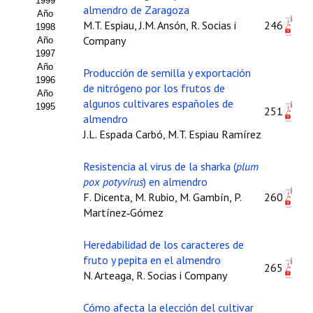
1999
almendro de Zaragoza
Año
M.T. Espiau, J.M. Ansón, R. Socias i
246
1998
Company
Año
1997
Año
Producción de semilla y exportación
1996
de nitrógeno por los frutos de
Año
algunos cultivares españoles de
1995
251
almendro
J.L. Espada Carbó, M.T. Espiau Ramírez
Resistencia al virus de la sharka (
plum
pox potyvirus
) en almendro
F. Dicenta, M. Rubio, M. Gambín, P.
260
Martínez‑Gómez
Heredabilidad de los caracteres de
fruto y pepita en el almendro
265
N. Arteaga, R. Socias i Company
Cómo afecta la elección del cultivar