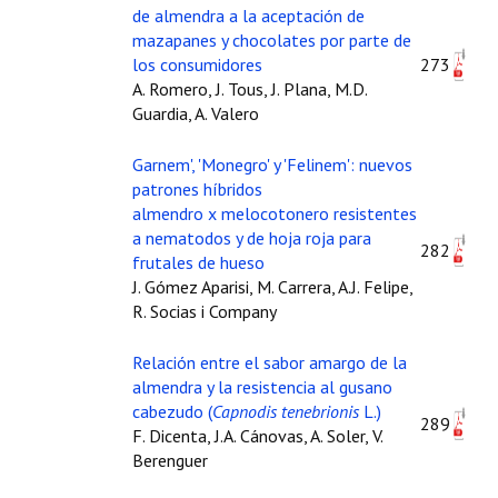
de almendra a la aceptación de
mazapanes y chocolates por parte de
los consumidores
273
A. Romero, J. Tous, J. Plana, M.D.
Guardia, A. Valero
Garnem', 'Monegro' y 'Felinem': nuevos
patrones híbridos
almendro x melocotonero resistentes
a nematodos y de hoja roja para
282
frutales de hueso
J. Gómez Aparisi, M. Carrera, A.J. Felipe,
R. Socias i Company
Relación entre el sabor amargo de la
almendra y la resistencia al gusano
cabezudo (
Capnodis tenebrionis
L.)
289
F. Dicenta, J.A. Cánovas, A. Soler, V.
Berenguer