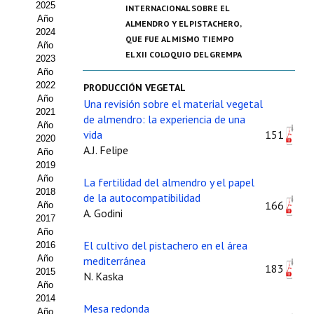
2025
INTERNACIONAL SOBRE EL
Estatutos
Año
ALMENDRO Y EL PISTACHERO,
2024
Hacerse socio
QUE FUE AL MISMO TIEMPO
Año
EL XII COLOQUIO DEL GREMPA
2023
Noticias
Año
2022
PRODUCCIÓN VEGETAL
Galería de Fotos
Año
Una revisión sobre el material vegetal
2021
de almendro: la experiencia de una
Web AIDA 2.0
Año
vida
151
2020
A.J. Felipe
Año
REVISTA ITEA
2019
Año
La fertilidad del almendro y el papel
Presentación ITEA
2018
de la autocompatibilidad
166
Año
A. Godini
Equipo Editorial
2017
Año
El cultivo del pistachero en el área
2016
Leer revista ITEA
Año
mediterránea
183
2015
N. Kaska
Directrices para autores/as
Año
2014
Políticas Editoriales
Mesa redonda
Año