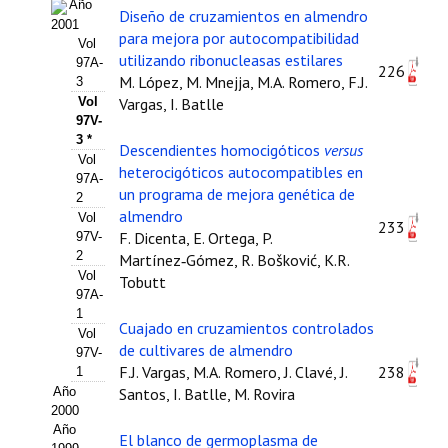
Buscador de Comunicaciones
Año
Diseño de cruzamientos en almendro
2001
para mejora por autocompatibilidad
CONTACTO
Vol
utilizando ribonucleasas estilares
97A-
226
M. López, M. Mnejja, M.A. Romero, F.J.
3
BUSCADOR
Vol
Vargas, I. Batlle
97V-
3 *
Descendientes homocigóticos
versus
Vol
heterocigóticos autocompatibles en
97A-
un programa de mejora genética de
2
almendro
Vol
233
F. Dicenta, E. Ortega, P.
97V-
2
Martínez‑Gómez, R. Bošković, K.R.
Vol
Tobutt
97A-
1
Cuajado en cruzamientos controlados
Vol
de cultivares de almendro
97V-
F.J. Vargas, M.A. Romero, J. Clavé, J.
238
1
Año
Santos, I. Batlle, M. Rovira
2000
Año
El blanco de germoplasma de