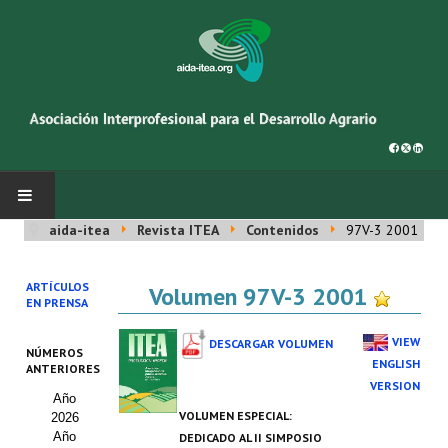
aida-itea
Revista ITEA
Contenidos
97V-3 2001
INICIO
ARTÍCULOS
Volumen 97V-3 2001
SOBRE NOSOTROS
EN PRENSA
Asociación AIDA
VIEW
DESCARGAR VOLUMEN
NÚMEROS
ENGLISH
ANTERIORES
Cincuentenario AIDA
VERSION
Año
VOLUMEN ESPECIAL:
2026
Organigrama
Año
DEDICADO AL II SIMPOSIO